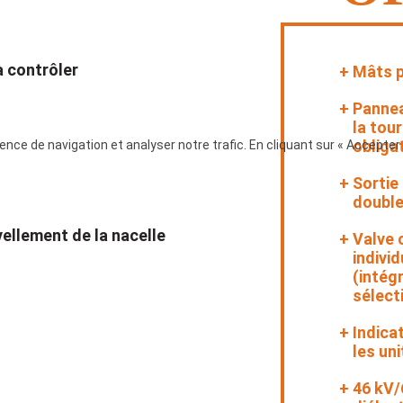
à contrôler
Mâts p
Panneau
la tour
obliga
nce de navigation et analyser notre trafic. En cliquant sur « Accepter
Sortie
double
vellement de la nacelle
Valve 
indivi
(intég
sélect
Indica
les un
46 kV/