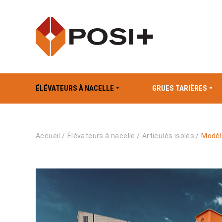
ÉLÉVATEURS À NACELLE
GRUES TARIÈRES
Accueil
/
Élévateurs à nacelle
/
Articulés isolés
/
Modèl