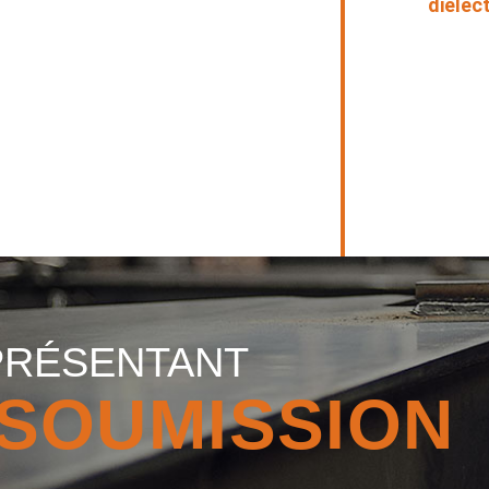
diélec
PRÉSENTANT
SOUMISSION